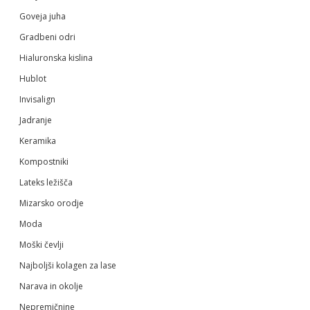
Goveja juha
Gradbeni odri
Hialuronska kislina
Hublot
Invisalign
Jadranje
Keramika
Kompostniki
Lateks ležišča
Mizarsko orodje
Moda
Moški čevlji
Najboljši kolagen za lase
Narava in okolje
Nepremičnine