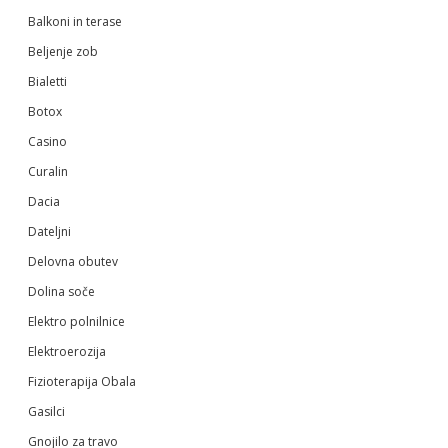
Balkoni in terase
Beljenje zob
Bialetti
Botox
Casino
Curalin
Dacia
Dateljni
Delovna obutev
Dolina soče
Elektro polnilnice
Elektroerozija
Fizioterapija Obala
Gasilci
Gnojilo za travo