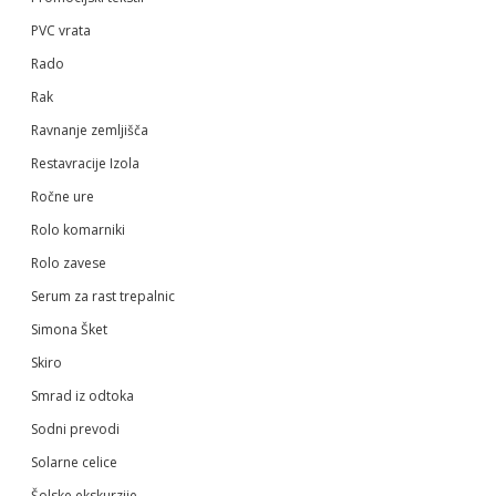
PVC vrata
Rado
Rak
Ravnanje zemljišča
Restavracije Izola
Ročne ure
Rolo komarniki
Rolo zavese
Serum za rast trepalnic
Simona Šket
Skiro
Smrad iz odtoka
Sodni prevodi
Solarne celice
Šolske ekskurzije