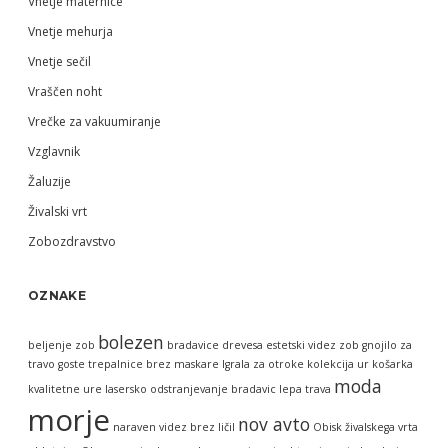
Vnetje maternice
Vnetje mehurja
Vnetje sečil
Vraščen noht
Vrečke za vakuumiranje
Vzglavnik
Žaluzije
Živalski vrt
Zobozdravstvo
OZNAKE
bolezen
beljenje zob
bradavice
drevesa
estetski videz zob
gnojilo za
travo
goste trepalnice brez maskare
Igrala za otroke
kolekcija ur
košarka
moda
kvalitetne ure
lasersko odstranjevanje bradavic
lepa trava
morje
nov avto
naraven videz brez ličil
Obisk živalskega vrta