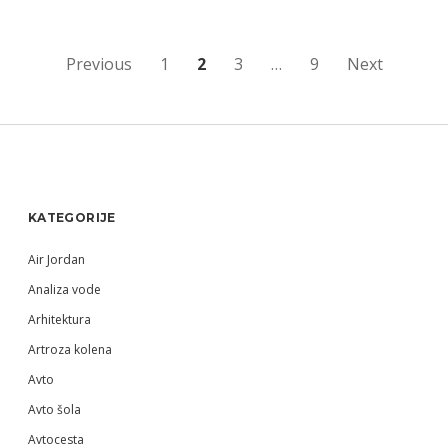
Številčenje
Previous
1
2
3
…
9
Next
prispevkov
Sidebar
KATEGORIJE
Air Jordan
Analiza vode
Arhitektura
Artroza kolena
Avto
Avto šola
Avtocesta