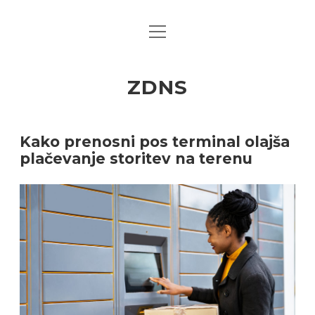
open
menu
ZDNS
Kako prenosni pos terminal olajša
ZDNS
plačevanje storitev na terenu
Posts