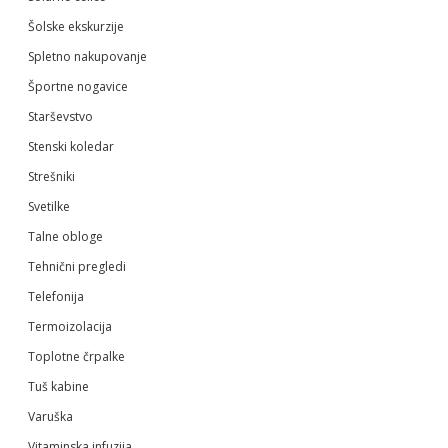
Šolske ekskurzije
Spletno nakupovanje
Športne nogavice
Starševstvo
Stenski koledar
Strešniki
Svetilke
Talne obloge
Tehnični pregledi
Telefonija
Termoizolacija
Toplotne črpalke
Tuš kabine
Varuška
Vitaminska infuzija