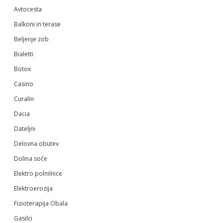
Avtocesta
Balkoni in terase
Beljenje zob
Bialetti
Botox
Casino
Curalin
Dacia
Dateljni
Delovna obutev
Dolina soče
Elektro polnilnice
Elektroerozija
Fizioterapija Obala
Gasilci