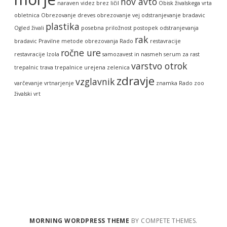
nov avto
naraven videz brez ličil
Obisk živalskega vrta
obletnica
Obrezovanje dreves
obrezovanje vej
odstranjevanje bradavic
plastika
Ogled živali
posebna priložnost
postopek odstranjevanja
rak
bradavic
Pravilne metode obrezovanja
Rado
restavracije
ročne ure
restavracije Izola
samozavest in nasmeh
serum za rast
varstvo otrok
trepalnic
trava
trepalnice
urejena zelenica
zdravje
vzglavnik
varčevanje
vrtnarjenje
znamka Rado
zoo
živalski vrt
MORNING WORDPRESS THEME
BY COMPETE THEMES.