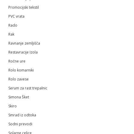
Promocijski tekstil
PVC vrata
Rado
Rak
Ravnanje zemljišča
Restavracije Izola
Ročne ure
Rolo komarniki
Rolo zavese
Serum za rast trepalnic
Simona Šket
Skiro
Smrad iz odtoka
Sodni prevodi
Solarne celice