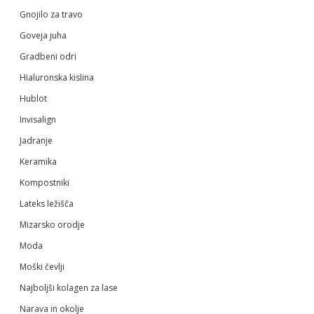
Gnojilo za travo
Goveja juha
Gradbeni odri
Hialuronska kislina
Hublot
Invisalign
Jadranje
Keramika
Kompostniki
Lateks ležišča
Mizarsko orodje
Moda
Moški čevlji
Najboljši kolagen za lase
Narava in okolje