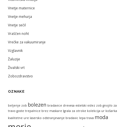
Vnetje maternice
Vnetje mehurja
Vnetje sečil
Vraščen noht
Vrečke za vakuumiranje
Vzglavnik
Žaluzije
Živalski vrt
Zobozdravstvo
OZNAKE
bolezen
beljenje zob
bradavice
drevesa
estetski videz zob
gnojilo za
travo
goste trepalnice brez maskare
Igrala za otroke
kolekcija ur
košarka
moda
kvalitetne ure
lasersko odstranjevanje bradavic
lepa trava
morje