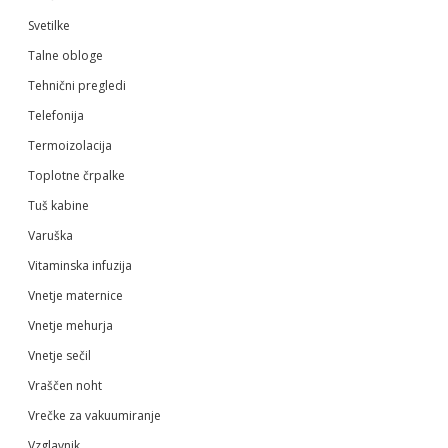
Svetilke
Talne obloge
Tehnični pregledi
Telefonija
Termoizolacija
Toplotne črpalke
Tuš kabine
Varuška
Vitaminska infuzija
Vnetje maternice
Vnetje mehurja
Vnetje sečil
Vraščen noht
Vrečke za vakuumiranje
Vzglavnik