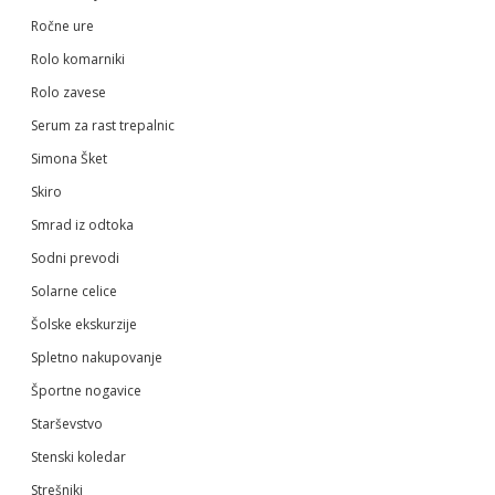
Ročne ure
Rolo komarniki
Rolo zavese
Serum za rast trepalnic
Simona Šket
Skiro
Smrad iz odtoka
Sodni prevodi
Solarne celice
Šolske ekskurzije
Spletno nakupovanje
Športne nogavice
Starševstvo
Stenski koledar
Strešniki