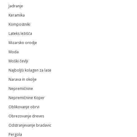
Jadranje
Keramika
Kompostniki
Lateks ležišča
Mizarsko orodje
Moda
Moški čevlji
Najboljši kolagen za lase
Narava in okolje
Nepremičnine
Nepremičnine Koper
Oblikovanje obrvi
Obrezovanje dreves
Odstranjevanje bradavic
Pergola