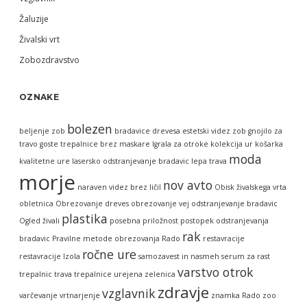
Žaluzije
Živalski vrt
Zobozdravstvo
OZNAKE
bolezen
beljenje zob
bradavice
drevesa
estetski videz zob
gnojilo za
travo
goste trepalnice brez maskare
Igrala za otroke
kolekcija ur
košarka
moda
kvalitetne ure
lasersko odstranjevanje bradavic
lepa trava
morje
nov avto
naraven videz brez ličil
Obisk živalskega vrta
obletnica
Obrezovanje dreves
obrezovanje vej
odstranjevanje bradavic
plastika
Ogled živali
posebna priložnost
postopek odstranjevanja
rak
bradavic
Pravilne metode obrezovanja
Rado
restavracije
ročne ure
restavracije Izola
samozavest in nasmeh
serum za rast
varstvo otrok
trepalnic
trava
trepalnice
urejena zelenica
zdravje
vzglavnik
varčevanje
vrtnarjenje
znamka Rado
zoo