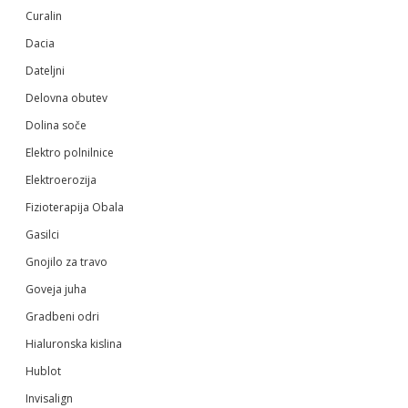
Curalin
Dacia
Dateljni
Delovna obutev
Dolina soče
Elektro polnilnice
Elektroerozija
Fizioterapija Obala
Gasilci
Gnojilo za travo
Goveja juha
Gradbeni odri
Hialuronska kislina
Hublot
Invisalign