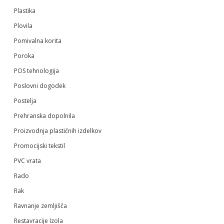
Plastika
Plovila
Pomivalna korita
Poroka
POS tehnologija
Poslovni dogodek
Postelja
Prehranska dopolnila
Proizvodnja plastičnih izdelkov
Promocijski tekstil
PVC vrata
Rado
Rak
Ravnanje zemljišča
Restavracije Izola