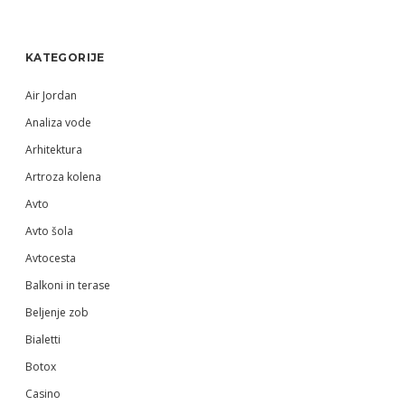
Sidebar
KATEGORIJE
Air Jordan
Analiza vode
Arhitektura
Artroza kolena
Avto
Avto šola
Avtocesta
Balkoni in terase
Beljenje zob
Bialetti
Botox
Casino