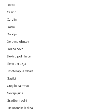
Botox
Casino
Curalin
Dacia
Dateljni
Delovna obutev
Dolina soče
Elektro polnilnice
Elektroerozija
Fizioterapija Obala
Gasilci
Gnojilo za travo
Goveja juha
Gradbeni odri
Hialuronska kislina