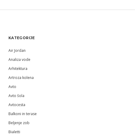
Sidebar
KATEGORIJE
Air Jordan
Analiza vode
Arhitektura
Artroza kolena
Avto
Avto šola
Avtocesta
Balkoni in terase
Beljenje zob
Bialetti