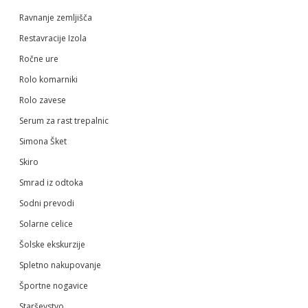
Ravnanje zemljišča
Restavracije Izola
Ročne ure
Rolo komarniki
Rolo zavese
Serum za rast trepalnic
Simona Šket
Skiro
Smrad iz odtoka
Sodni prevodi
Solarne celice
Šolske ekskurzije
Spletno nakupovanje
Športne nogavice
Starševstvo