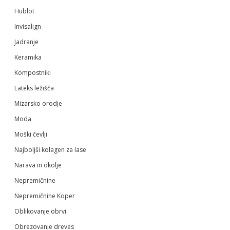
Hublot
Invisalign
Jadranje
Keramika
Kompostniki
Lateks ležišča
Mizarsko orodje
Moda
Moški čevlji
Najboljši kolagen za lase
Narava in okolje
Nepremičnine
Nepremičnine Koper
Oblikovanje obrvi
Obrezovanje dreves