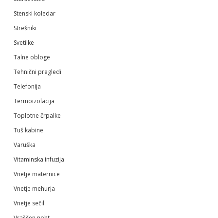
Stenski koledar
Strešniki
Svetilke
Talne obloge
Tehnični pregledi
Telefonija
Termoizolacija
Toplotne črpalke
Tuš kabine
Varuška
Vitaminska infuzija
Vnetje maternice
Vnetje mehurja
Vnetje sečil
Vraščen noht