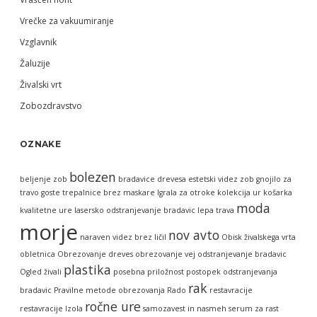
Vrečke za vakuumiranje
Vzglavnik
Žaluzije
Živalski vrt
Zobozdravstvo
OZNAKE
bolezen
beljenje zob
bradavice
drevesa
estetski videz zob
gnojilo za
travo
goste trepalnice brez maskare
Igrala za otroke
kolekcija ur
košarka
moda
kvalitetne ure
lasersko odstranjevanje bradavic
lepa trava
morje
nov avto
naraven videz brez ličil
Obisk živalskega vrta
obletnica
Obrezovanje dreves
obrezovanje vej
odstranjevanje bradavic
plastika
Ogled živali
posebna priložnost
postopek odstranjevanja
rak
bradavic
Pravilne metode obrezovanja
Rado
restavracije
ročne ure
restavracije Izola
samozavest in nasmeh
serum za rast