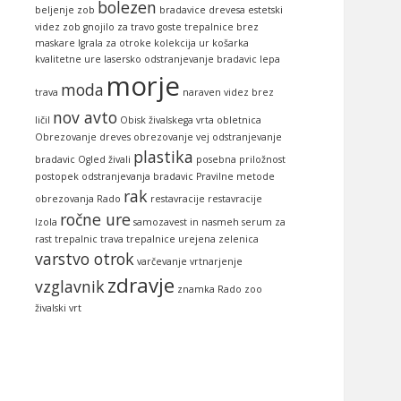
bolezen
beljenje zob
bradavice
drevesa
estetski
videz zob
gnojilo za travo
goste trepalnice brez
maskare
Igrala za otroke
kolekcija ur
košarka
kvalitetne ure
lasersko odstranjevanje bradavic
lepa
morje
moda
trava
naraven videz brez
nov avto
ličil
Obisk živalskega vrta
obletnica
Obrezovanje dreves
obrezovanje vej
odstranjevanje
plastika
bradavic
Ogled živali
posebna priložnost
postopek odstranjevanja bradavic
Pravilne metode
rak
obrezovanja
Rado
restavracije
restavracije
ročne ure
Izola
samozavest in nasmeh
serum za
rast trepalnic
trava
trepalnice
urejena zelenica
varstvo otrok
varčevanje
vrtnarjenje
zdravje
vzglavnik
znamka Rado
zoo
živalski vrt