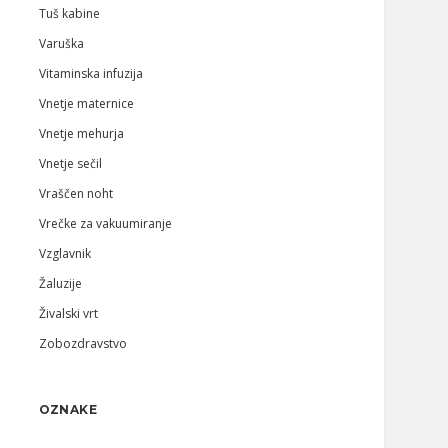
Tuš kabine
Varuška
Vitaminska infuzija
Vnetje maternice
Vnetje mehurja
Vnetje sečil
Vraščen noht
Vrečke za vakuumiranje
Vzglavnik
Žaluzije
Živalski vrt
Zobozdravstvo
OZNAKE