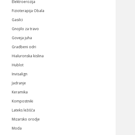
Elektroerozija
Fizioterapija Obala
Gasilci
Gnojilo za travo
Goveja juha
Gradbeni odri
Hialuronska kislina
Hublot
Invisalign
Jadranje
Keramika
Kompostniki
Lateks ležišča
Mizarsko orodje
Moda