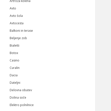
Artroza kolena
Avto
Avto šola
Avtocesta
Balkoni in terase
Beljenje zob
Bialetti
Botox
Casino
Curalin
Dacia
Dateljni
Delovna obutev
Dolina soče
Elektro polnilnice