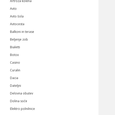
Artroza kolena
Avto
Avto šola
Avtocesta
Balkoni in terase
Beljenje zob
Bialetti
Botox
Casino
Curalin
Dacia
Dateljni
Delovna obutev
Dolina soče
Elektro polnilnice