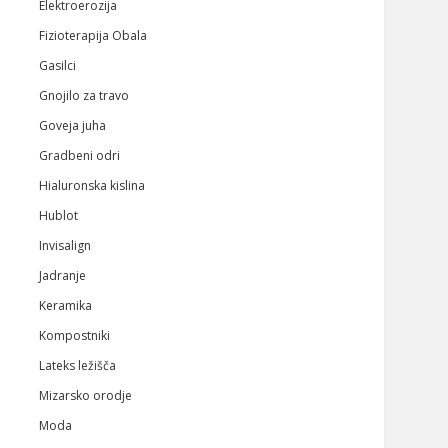
Elektroerozija
Fizioterapija Obala
Gasilci
Gnojilo za travo
Goveja juha
Gradbeni odri
Hialuronska kislina
Hublot
Invisalign
Jadranje
Keramika
Kompostniki
Lateks ležišča
Mizarsko orodje
Moda