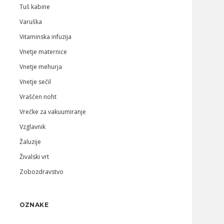
Tuš kabine
Varuška
Vitaminska infuzija
Vnetje maternice
Vnetje mehurja
Vnetje sečil
Vraščen noht
Vrečke za vakuumiranje
Vzglavnik
Žaluzije
Živalski vrt
Zobozdravstvo
OZNAKE