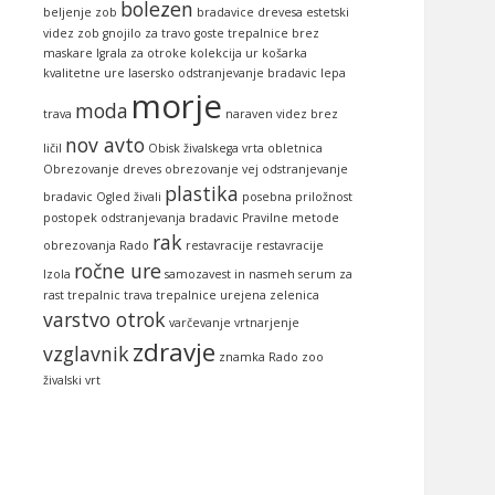
bolezen
beljenje zob
bradavice
drevesa
estetski
videz zob
gnojilo za travo
goste trepalnice brez
maskare
Igrala za otroke
kolekcija ur
košarka
kvalitetne ure
lasersko odstranjevanje bradavic
lepa
morje
moda
trava
naraven videz brez
nov avto
ličil
Obisk živalskega vrta
obletnica
Obrezovanje dreves
obrezovanje vej
odstranjevanje
plastika
bradavic
Ogled živali
posebna priložnost
postopek odstranjevanja bradavic
Pravilne metode
rak
obrezovanja
Rado
restavracije
restavracije
ročne ure
Izola
samozavest in nasmeh
serum za
rast trepalnic
trava
trepalnice
urejena zelenica
varstvo otrok
varčevanje
vrtnarjenje
zdravje
vzglavnik
znamka Rado
zoo
živalski vrt