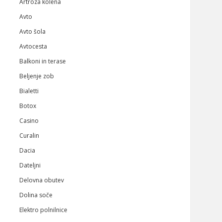
Artroza kolena
Avto
Avto šola
Avtocesta
Balkoni in terase
Beljenje zob
Bialetti
Botox
Casino
Curalin
Dacia
Dateljni
Delovna obutev
Dolina soče
Elektro polnilnice