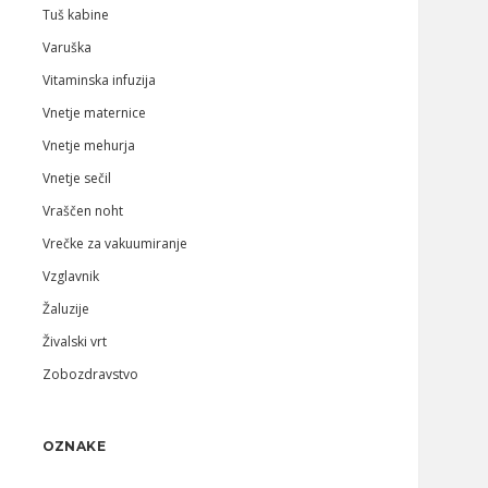
Tuš kabine
Varuška
Vitaminska infuzija
Vnetje maternice
Vnetje mehurja
Vnetje sečil
Vraščen noht
Vrečke za vakuumiranje
Vzglavnik
Žaluzije
Živalski vrt
Zobozdravstvo
OZNAKE