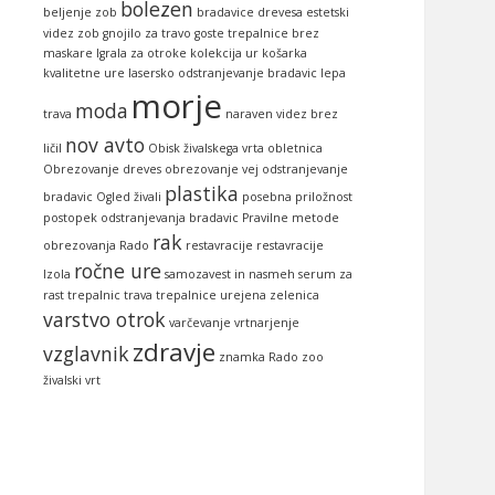
bolezen
beljenje zob
bradavice
drevesa
estetski
videz zob
gnojilo za travo
goste trepalnice brez
maskare
Igrala za otroke
kolekcija ur
košarka
kvalitetne ure
lasersko odstranjevanje bradavic
lepa
morje
moda
trava
naraven videz brez
nov avto
ličil
Obisk živalskega vrta
obletnica
Obrezovanje dreves
obrezovanje vej
odstranjevanje
plastika
bradavic
Ogled živali
posebna priložnost
postopek odstranjevanja bradavic
Pravilne metode
rak
obrezovanja
Rado
restavracije
restavracije
ročne ure
Izola
samozavest in nasmeh
serum za
rast trepalnic
trava
trepalnice
urejena zelenica
varstvo otrok
varčevanje
vrtnarjenje
zdravje
vzglavnik
znamka Rado
zoo
živalski vrt