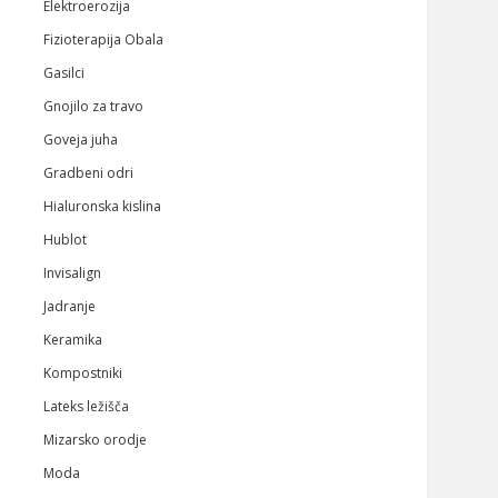
Elektroerozija
Fizioterapija Obala
Gasilci
Gnojilo za travo
Goveja juha
Gradbeni odri
Hialuronska kislina
Hublot
Invisalign
Jadranje
Keramika
Kompostniki
Lateks ležišča
Mizarsko orodje
Moda