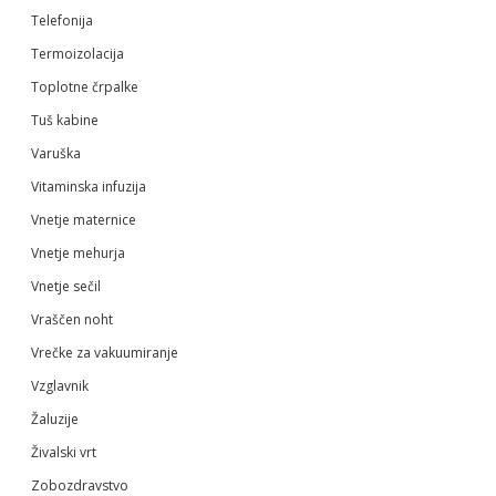
Telefonija
Termoizolacija
Toplotne črpalke
Tuš kabine
Varuška
Vitaminska infuzija
Vnetje maternice
Vnetje mehurja
Vnetje sečil
Vraščen noht
Vrečke za vakuumiranje
Vzglavnik
Žaluzije
Živalski vrt
Zobozdravstvo