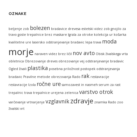
OZNAKE
bolezen
beljenje zob
bradavice
drevesa
estetski videz zob
gnojilo za
travo
goste trepalnice brez maskare
Igrala za otroke
kolekcija ur
košarka
moda
kvalitetne ure
lasersko odstranjevanje bradavic
lepa trava
morje
nov avto
naraven videz brez ličil
Obisk živalskega vrta
obletnica
Obrezovanje dreves
obrezovanje vej
odstranjevanje bradavic
plastika
Ogled živali
posebna priložnost
postopek odstranjevanja
rak
bradavic
Pravilne metode obrezovanja
Rado
restavracije
ročne ure
restavracije Izola
samozavest in nasmeh
serum za rast
varstvo otrok
trepalnic
trava
trepalnice
urejena zelenica
zdravje
vzglavnik
varčevanje
vrtnarjenje
znamka Rado
zoo
živalski vrt