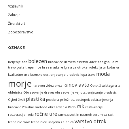
Vzglavnik
Žaluzije
Živalski vrt
Zobozdravstvo
OZNAKE
bolezen
beljenje zob
bradavice
drevesa
estetski videz zob
gnojilo za
travo
goste trepalnice brez maskare
Igrala za otroke
kolekcija ur
košarka
moda
kvalitetne ure
lasersko odstranjevanje bradavic
lepa trava
morje
nov avto
naraven videz brez ličil
Obisk živalskega vrta
obletnica
Obrezovanje dreves
obrezovanje vej
odstranjevanje bradavic
plastika
Ogled živali
posebna priložnost
postopek odstranjevanja
rak
bradavic
Pravilne metode obrezovanja
Rado
restavracije
ročne ure
restavracije Izola
samozavest in nasmeh
serum za rast
varstvo otrok
trepalnic
trava
trepalnice
urejena zelenica