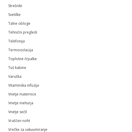
Strešniki
Svetilke
Talne obloge
Tehnični pregledi
Telefonija
Termoizolacija
Toplotne črpalke
Tuš kabine
Varuška
Vitaminska infuzija
Vnetje maternice
Vnetje mehurja
Vnetje sečil
Vraščen noht
Vrečke za vakuumiranje