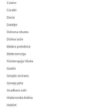
Casino
Curalin
Dacia
Dateljni
Delovna obutev
Dolina soče
Elektro polnilnice
Elektroerozija
Fizioterapija Obala
Gasilci
Gnojilo za travo
Goveja juha
Gradbeni odri
Hialuronska kislina
Hublot