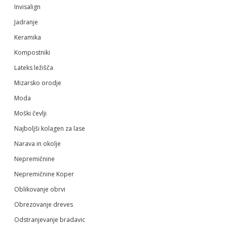
Invisalign
Jadranje
Keramika
Kompostniki
Lateks ležišča
Mizarsko orodje
Moda
Moški čevlji
Najboljši kolagen za lase
Narava in okolje
Nepremičnine
Nepremičnine Koper
Oblikovanje obrvi
Obrezovanje dreves
Odstranjevanje bradavic