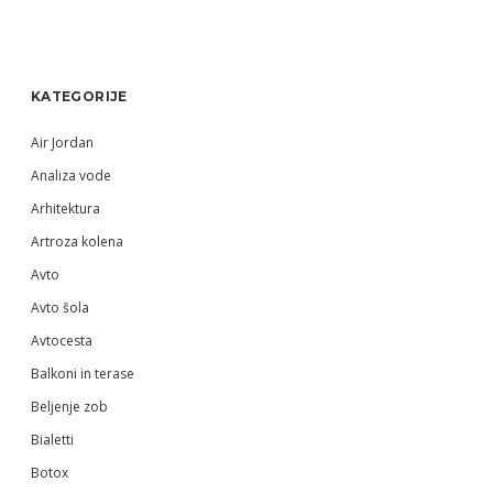
Sidebar
KATEGORIJE
Air Jordan
Analiza vode
Arhitektura
Artroza kolena
Avto
Avto šola
Avtocesta
Balkoni in terase
Beljenje zob
Bialetti
Botox