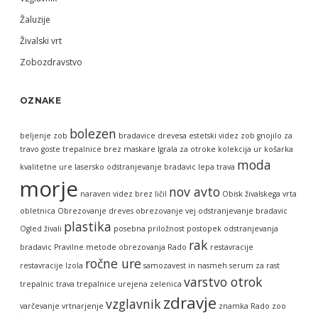
Žaluzije
Živalski vrt
Zobozdravstvo
OZNAKE
bolezen
beljenje zob
bradavice
drevesa
estetski videz zob
gnojilo za
travo
goste trepalnice brez maskare
Igrala za otroke
kolekcija ur
košarka
moda
kvalitetne ure
lasersko odstranjevanje bradavic
lepa trava
morje
nov avto
naraven videz brez ličil
Obisk živalskega vrta
obletnica
Obrezovanje dreves
obrezovanje vej
odstranjevanje bradavic
plastika
Ogled živali
posebna priložnost
postopek odstranjevanja
rak
bradavic
Pravilne metode obrezovanja
Rado
restavracije
ročne ure
restavracije Izola
samozavest in nasmeh
serum za rast
varstvo otrok
trepalnic
trava
trepalnice
urejena zelenica
zdravje
vzglavnik
varčevanje
vrtnarjenje
znamka Rado
zoo