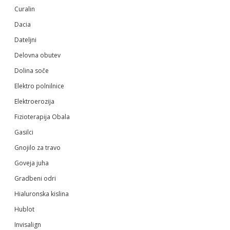
Curalin
Dacia
Dateljni
Delovna obutev
Dolina soče
Elektro polnilnice
Elektroerozija
Fizioterapija Obala
Gasilci
Gnojilo za travo
Goveja juha
Gradbeni odri
Hialuronska kislina
Hublot
Invisalign