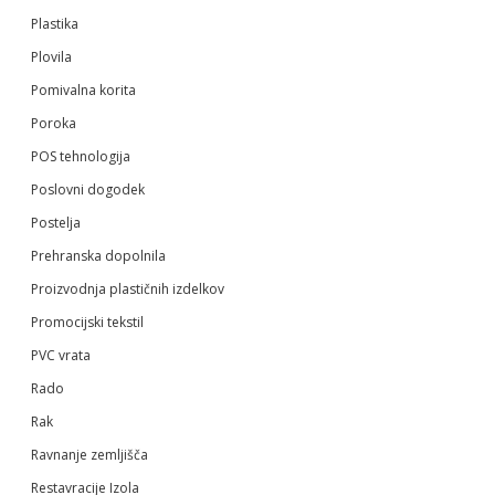
Plastika
Plovila
Pomivalna korita
Poroka
POS tehnologija
Poslovni dogodek
Postelja
Prehranska dopolnila
Proizvodnja plastičnih izdelkov
Promocijski tekstil
PVC vrata
Rado
Rak
Ravnanje zemljišča
Restavracije Izola