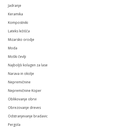
Jadranje
Keramika
Kompostniki
Lateks ležišča
Mizarsko orodje
Moda
Moški čevlji
Najboljši kolagen za lase
Narava in okolje
Nepremičnine
Nepremičnine Koper
Oblikovanje obrvi
Obrezovanje dreves
Odstranjevanje bradavic
Pergola