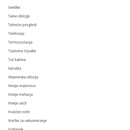
Svetilke
Talne obloge
Tehnični pregledi
Telefonija
Termoizolacija
Toplotne črpalke
Tuš kabine
Varuška
Vitaminska infuzija
Vnetje maternice
Vnetje mehurja
Vnetje sečil
Vraščen noht
Vrečke za vakuumiranje
Vzglavnik