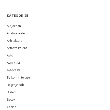
Sidebar
KATEGORIJE
Air Jordan
Analiza vode
Arhitektura
Artroza kolena
Avto
Avto šola
Avtocesta
Balkoni in terase
Beljenje zob
Bialetti
Botox
Casino