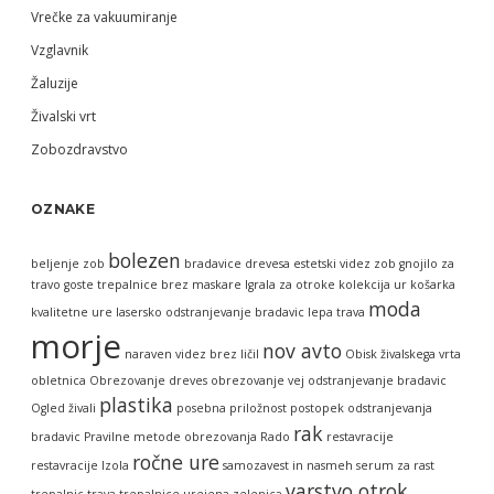
Vrečke za vakuumiranje
Vzglavnik
Žaluzije
Živalski vrt
Zobozdravstvo
OZNAKE
bolezen
beljenje zob
bradavice
drevesa
estetski videz zob
gnojilo za
travo
goste trepalnice brez maskare
Igrala za otroke
kolekcija ur
košarka
moda
kvalitetne ure
lasersko odstranjevanje bradavic
lepa trava
morje
nov avto
naraven videz brez ličil
Obisk živalskega vrta
obletnica
Obrezovanje dreves
obrezovanje vej
odstranjevanje bradavic
plastika
Ogled živali
posebna priložnost
postopek odstranjevanja
rak
bradavic
Pravilne metode obrezovanja
Rado
restavracije
ročne ure
restavracije Izola
samozavest in nasmeh
serum za rast
varstvo otrok