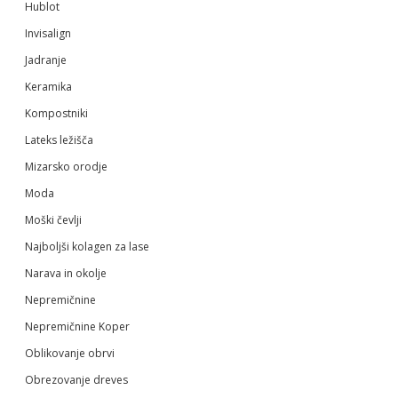
Hublot
Invisalign
Jadranje
Keramika
Kompostniki
Lateks ležišča
Mizarsko orodje
Moda
Moški čevlji
Najboljši kolagen za lase
Narava in okolje
Nepremičnine
Nepremičnine Koper
Oblikovanje obrvi
Obrezovanje dreves