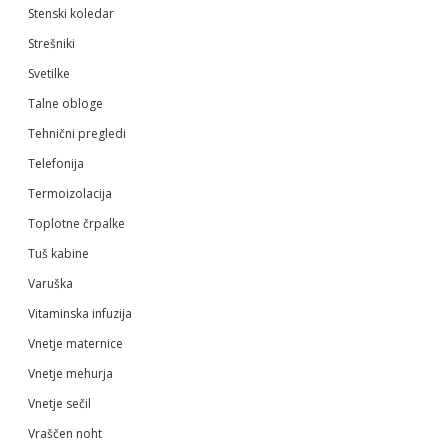
Stenski koledar
Strešniki
Svetilke
Talne obloge
Tehnični pregledi
Telefonija
Termoizolacija
Toplotne črpalke
Tuš kabine
Varuška
Vitaminska infuzija
Vnetje maternice
Vnetje mehurja
Vnetje sečil
Vraščen noht