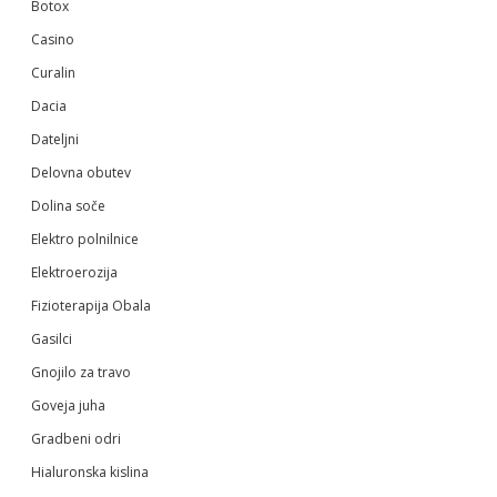
Botox
Casino
Curalin
Dacia
Dateljni
Delovna obutev
Dolina soče
Elektro polnilnice
Elektroerozija
Fizioterapija Obala
Gasilci
Gnojilo za travo
Goveja juha
Gradbeni odri
Hialuronska kislina