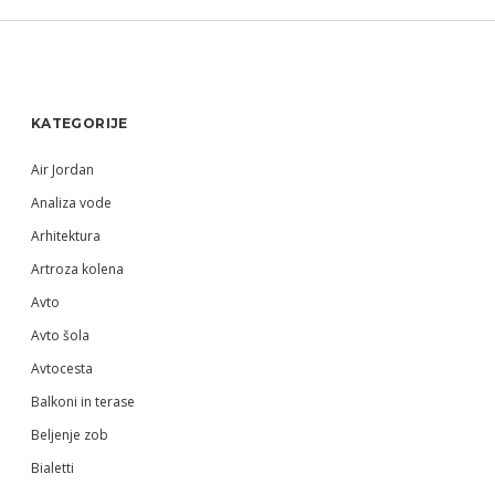
Sidebar
KATEGORIJE
Air Jordan
Analiza vode
Arhitektura
Artroza kolena
Avto
Avto šola
Avtocesta
Balkoni in terase
Beljenje zob
Bialetti