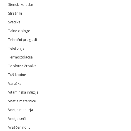
Stenski koledar
Strešniki
Svetilke
Talne obloge
Tehnični pregledi
Telefonija
Termoizolacija
Toplotne črpalke
Tuš kabine
Varuška
Vitaminska infuzija
Vnetje maternice
Vnetje mehurja
Vnetje sečil
Vraščen noht