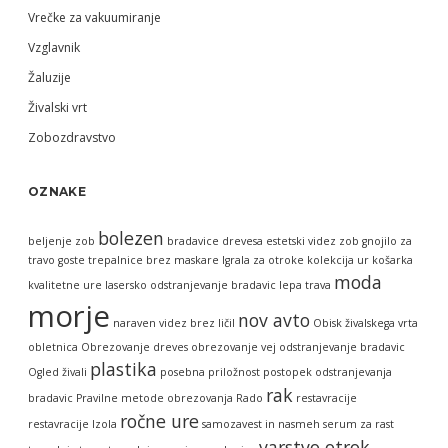
Vrečke za vakuumiranje
Vzglavnik
Žaluzije
Živalski vrt
Zobozdravstvo
OZNAKE
bolezen
beljenje zob
bradavice
drevesa
estetski videz zob
gnojilo za
travo
goste trepalnice brez maskare
Igrala za otroke
kolekcija ur
košarka
moda
kvalitetne ure
lasersko odstranjevanje bradavic
lepa trava
morje
nov avto
naraven videz brez ličil
Obisk živalskega vrta
obletnica
Obrezovanje dreves
obrezovanje vej
odstranjevanje bradavic
plastika
Ogled živali
posebna priložnost
postopek odstranjevanja
rak
bradavic
Pravilne metode obrezovanja
Rado
restavracije
ročne ure
restavracije Izola
samozavest in nasmeh
serum za rast
varstvo otrok