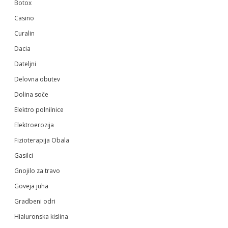
Botox
Casino
Curalin
Dacia
Dateljni
Delovna obutev
Dolina soče
Elektro polnilnice
Elektroerozija
Fizioterapija Obala
Gasilci
Gnojilo za travo
Goveja juha
Gradbeni odri
Hialuronska kislina