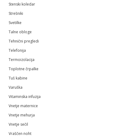
Stenski koledar
Strešniki
Svetilke
Talne obloge
Tehnični pregledi
Telefonija
Termoizolacija
Toplotne črpalke
Tuš kabine
Varuška
Vitaminska infuzija
Vnetje maternice
Vnetje mehurja
Vnetje sečil
Vraščen noht