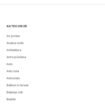
Sidebar
KATEGORIJE
Air Jordan
Analiza vode
Arhitektura
Artroza kolena
Avto
Avto šola
Avtocesta
Balkoni in terase
Beljenje zob
Bialetti