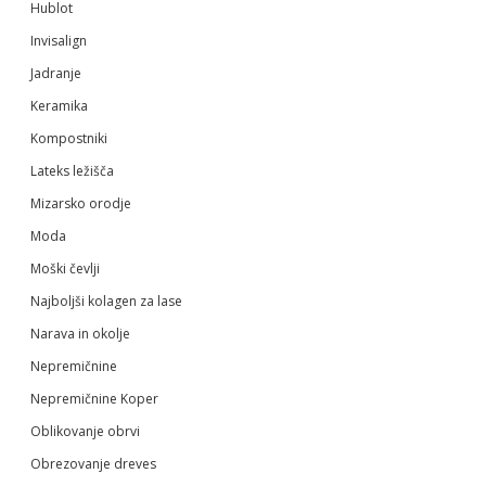
Hublot
Invisalign
Jadranje
Keramika
Kompostniki
Lateks ležišča
Mizarsko orodje
Moda
Moški čevlji
Najboljši kolagen za lase
Narava in okolje
Nepremičnine
Nepremičnine Koper
Oblikovanje obrvi
Obrezovanje dreves