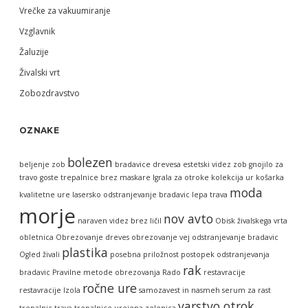
Vrečke za vakuumiranje
Vzglavnik
Žaluzije
Živalski vrt
Zobozdravstvo
OZNAKE
bolezen
beljenje zob
bradavice
drevesa
estetski videz zob
gnojilo za
travo
goste trepalnice brez maskare
Igrala za otroke
kolekcija ur
košarka
moda
kvalitetne ure
lasersko odstranjevanje bradavic
lepa trava
morje
nov avto
naraven videz brez ličil
Obisk živalskega vrta
obletnica
Obrezovanje dreves
obrezovanje vej
odstranjevanje bradavic
plastika
Ogled živali
posebna priložnost
postopek odstranjevanja
rak
bradavic
Pravilne metode obrezovanja
Rado
restavracije
ročne ure
restavracije Izola
samozavest in nasmeh
serum za rast
varstvo otrok