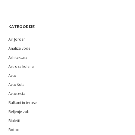
Sidebar
KATEGORIJE
Air Jordan
Analiza vode
Arhitektura
Artroza kolena
Avto
Avto šola
Avtocesta
Balkoni in terase
Beljenje zob
Bialetti
Botox