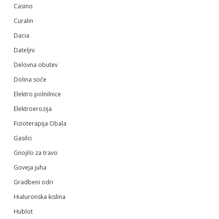
Casino
Curalin
Dacia
Dateljni
Delovna obutev
Dolina soče
Elektro polnilnice
Elektroerozija
Fizioterapija Obala
Gasilci
Gnojilo za travo
Goveja juha
Gradbeni odri
Hialuronska kislina
Hublot