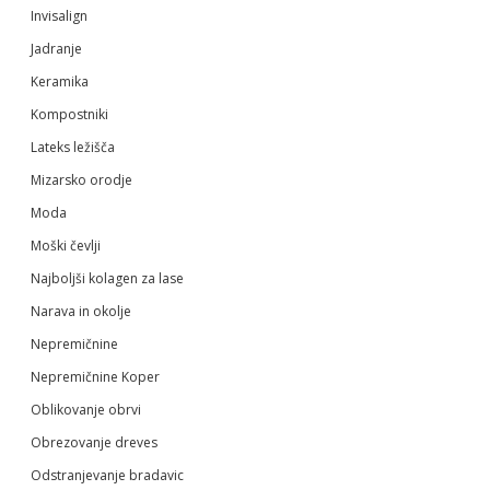
Invisalign
Jadranje
Keramika
Kompostniki
Lateks ležišča
Mizarsko orodje
Moda
Moški čevlji
Najboljši kolagen za lase
Narava in okolje
Nepremičnine
Nepremičnine Koper
Oblikovanje obrvi
Obrezovanje dreves
Odstranjevanje bradavic