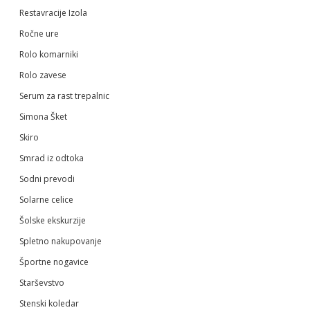
Restavracije Izola
Ročne ure
Rolo komarniki
Rolo zavese
Serum za rast trepalnic
Simona Šket
Skiro
Smrad iz odtoka
Sodni prevodi
Solarne celice
Šolske ekskurzije
Spletno nakupovanje
Športne nogavice
Starševstvo
Stenski koledar