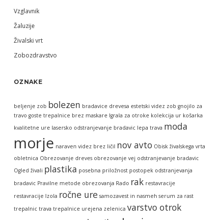
Vzglavnik
Žaluzije
Živalski vrt
Zobozdravstvo
OZNAKE
bolezen
beljenje zob
bradavice
drevesa
estetski videz zob
gnojilo za
travo
goste trepalnice brez maskare
Igrala za otroke
kolekcija ur
košarka
moda
kvalitetne ure
lasersko odstranjevanje bradavic
lepa trava
morje
nov avto
naraven videz brez ličil
Obisk živalskega vrta
obletnica
Obrezovanje dreves
obrezovanje vej
odstranjevanje bradavic
plastika
Ogled živali
posebna priložnost
postopek odstranjevanja
rak
bradavic
Pravilne metode obrezovanja
Rado
restavracije
ročne ure
restavracije Izola
samozavest in nasmeh
serum za rast
varstvo otrok
trepalnic
trava
trepalnice
urejena zelenica