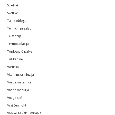
Strešniki
Svetilke
Talne obloge
Tehnični pregledi
Telefonija
Termoizolacija
Toplotne črpalke
Tuš kabine
Varuška
Vitaminska infuzija
Vnetje maternice
Vnetje mehurja
Vnetje sečil
Vraščen noht
Vrečke za vakuumiranje