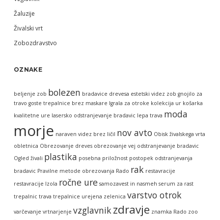
Žaluzije
Živalski vrt
Zobozdravstvo
OZNAKE
bolezen
beljenje zob
bradavice
drevesa
estetski videz zob
gnojilo za
travo
goste trepalnice brez maskare
Igrala za otroke
kolekcija ur
košarka
moda
kvalitetne ure
lasersko odstranjevanje bradavic
lepa trava
morje
nov avto
naraven videz brez ličil
Obisk živalskega vrta
obletnica
Obrezovanje dreves
obrezovanje vej
odstranjevanje bradavic
plastika
Ogled živali
posebna priložnost
postopek odstranjevanja
rak
bradavic
Pravilne metode obrezovanja
Rado
restavracije
ročne ure
restavracije Izola
samozavest in nasmeh
serum za rast
varstvo otrok
trepalnic
trava
trepalnice
urejena zelenica
zdravje
vzglavnik
varčevanje
vrtnarjenje
znamka Rado
zoo