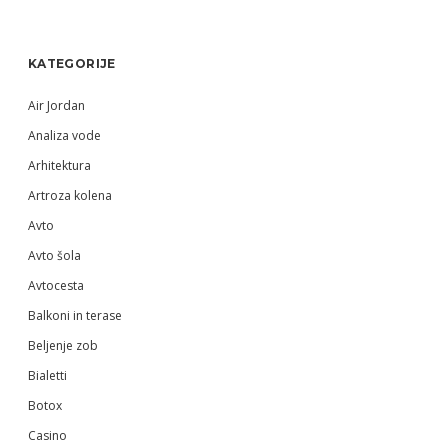
Sidebar
KATEGORIJE
Air Jordan
Analiza vode
Arhitektura
Artroza kolena
Avto
Avto šola
Avtocesta
Balkoni in terase
Beljenje zob
Bialetti
Botox
Casino