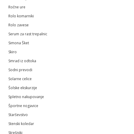
Ročne ure
Rolo komarniki
Rolo zavese
Serum za rast trepalnic
Simona Šket
Skiro
Smrad iz odtoka
Sodni prevodi
Solarne celice
Šolske ekskurzije
Spletno nakupovanje
Športne nogavice
Starševstvo
Stenski koledar
Strešniki