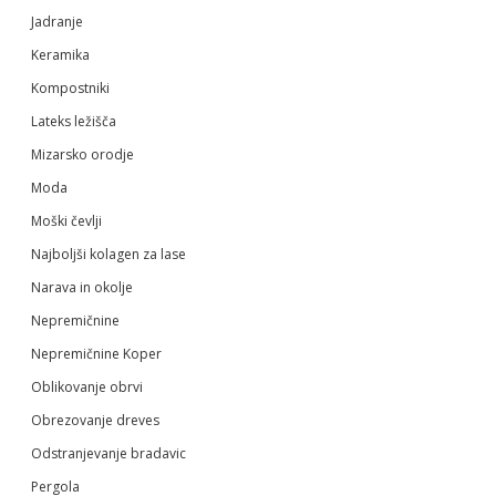
Jadranje
Keramika
Kompostniki
Lateks ležišča
Mizarsko orodje
Moda
Moški čevlji
Najboljši kolagen za lase
Narava in okolje
Nepremičnine
Nepremičnine Koper
Oblikovanje obrvi
Obrezovanje dreves
Odstranjevanje bradavic
Pergola