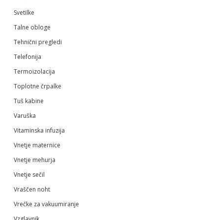
Svetilke
Talne obloge
Tehnični pregledi
Telefonija
Termoizolacija
Toplotne črpalke
Tuš kabine
Varuška
Vitaminska infuzija
Vnetje maternice
Vnetje mehurja
Vnetje sečil
Vraščen noht
Vrečke za vakuumiranje
Vzglavnik