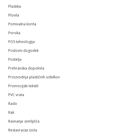
Plastika
Plovila
Pomivalna korita
Poroka
POS tehnologija
Poslovni dogodek
Postelja
Prehranska dopolnila
Proizvodnja plastičnih izdelkov
Promocijski tekstil
PVC vrata
Rado
Rak
Ravnanje zemljišča
Restavracije Izola