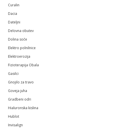
Curalin
Dacia
Dateljni
Delovna obutev
Dolina soče
Elektro polnilnice
Elektroerozija
Fizioterapija Obala
Gasilci
Gnojilo za travo
Goveja juha
Gradbeni odri
Hialuronska kislina
Hublot
Invisalign