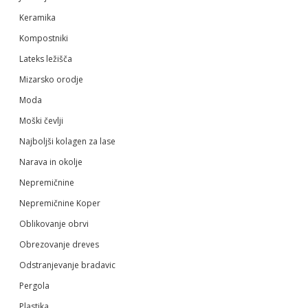
Keramika
Kompostniki
Lateks ležišča
Mizarsko orodje
Moda
Moški čevlji
Najboljši kolagen za lase
Narava in okolje
Nepremičnine
Nepremičnine Koper
Oblikovanje obrvi
Obrezovanje dreves
Odstranjevanje bradavic
Pergola
Plastika