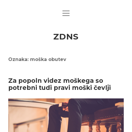
open
menu
ZDNS
Oznaka:
moška obutev
Za popoln videz moškega so
potrebni tudi pravi moški čevlji