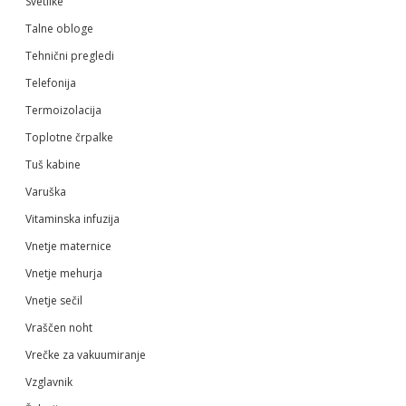
Svetilke
Talne obloge
Tehnični pregledi
Telefonija
Termoizolacija
Toplotne črpalke
Tuš kabine
Varuška
Vitaminska infuzija
Vnetje maternice
Vnetje mehurja
Vnetje sečil
Vraščen noht
Vrečke za vakuumiranje
Vzglavnik