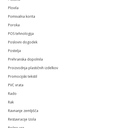
Plovila
Pomivalna korita
Poroka
POS tehnologija
Poslovni dogodek
Postelja
Prehranska dopolnila
Proizvodnja plastičnih izdelkov
Promocijski tekstil
PVC vrata
Rado
Rak
Ravnanje zemljišča
Restavracije Izola
Ročne ure