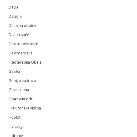
Dacia
Dateljni
Delovna obutev
Dolina soče
Elektro polnilnice
Elektroerozija
Fizioterapija Obala
Gasilci
Gnojilo za travo
Goveja juha
Gradbeni odri
Hialuronska kislina
Hublot
Invisalign
Jadranje