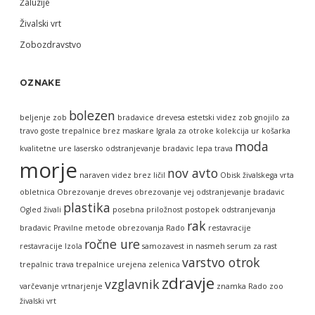
Žaluzije
Živalski vrt
Zobozdravstvo
OZNAKE
bolezen
beljenje zob
bradavice
drevesa
estetski videz zob
gnojilo za
travo
goste trepalnice brez maskare
Igrala za otroke
kolekcija ur
košarka
moda
kvalitetne ure
lasersko odstranjevanje bradavic
lepa trava
morje
nov avto
naraven videz brez ličil
Obisk živalskega vrta
obletnica
Obrezovanje dreves
obrezovanje vej
odstranjevanje bradavic
plastika
Ogled živali
posebna priložnost
postopek odstranjevanja
rak
bradavic
Pravilne metode obrezovanja
Rado
restavracije
ročne ure
restavracije Izola
samozavest in nasmeh
serum za rast
varstvo otrok
trepalnic
trava
trepalnice
urejena zelenica
zdravje
vzglavnik
varčevanje
vrtnarjenje
znamka Rado
zoo
živalski vrt