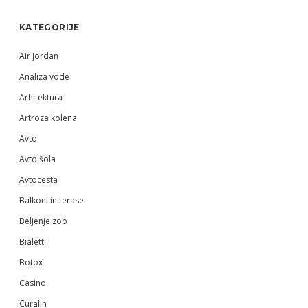
Sidebar
KATEGORIJE
Air Jordan
Analiza vode
Arhitektura
Artroza kolena
Avto
Avto šola
Avtocesta
Balkoni in terase
Beljenje zob
Bialetti
Botox
Casino
Curalin