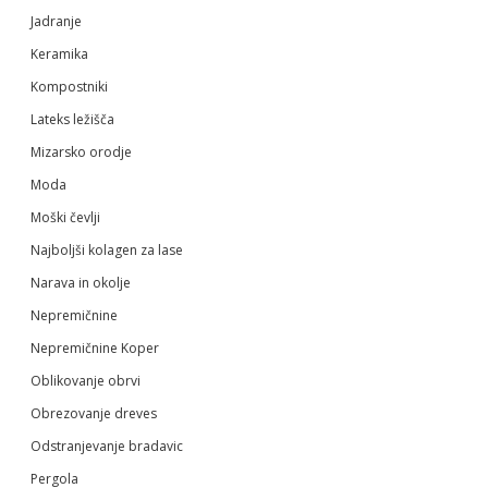
Jadranje
Keramika
Kompostniki
Lateks ležišča
Mizarsko orodje
Moda
Moški čevlji
Najboljši kolagen za lase
Narava in okolje
Nepremičnine
Nepremičnine Koper
Oblikovanje obrvi
Obrezovanje dreves
Odstranjevanje bradavic
Pergola