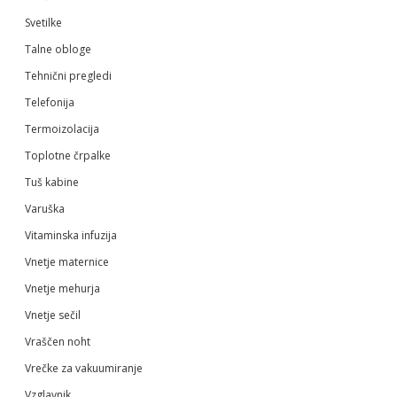
Svetilke
Talne obloge
Tehnični pregledi
Telefonija
Termoizolacija
Toplotne črpalke
Tuš kabine
Varuška
Vitaminska infuzija
Vnetje maternice
Vnetje mehurja
Vnetje sečil
Vraščen noht
Vrečke za vakuumiranje
Vzglavnik