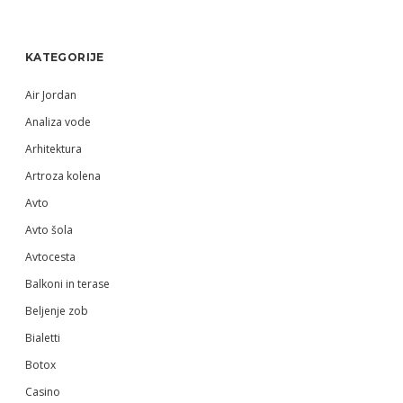
Sidebar
KATEGORIJE
Air Jordan
Analiza vode
Arhitektura
Artroza kolena
Avto
Avto šola
Avtocesta
Balkoni in terase
Beljenje zob
Bialetti
Botox
Casino