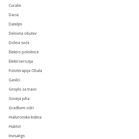
Curalin
Dacia
Dateljni
Delovna obutev
Dolina soče
Elektro polnilnice
Elektroerozija
Fizioterapija Obala
Gasilci
Gnojilo za travo
Goveja juha
Gradbeni odri
Hialuronska kislina
Hublot
Invisalign