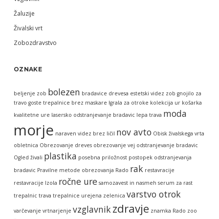
Žaluzije
Živalski vrt
Zobozdravstvo
OZNAKE
bolezen
beljenje zob
bradavice
drevesa
estetski videz zob
gnojilo za
travo
goste trepalnice brez maskare
Igrala za otroke
kolekcija ur
košarka
moda
kvalitetne ure
lasersko odstranjevanje bradavic
lepa trava
morje
nov avto
naraven videz brez ličil
Obisk živalskega vrta
obletnica
Obrezovanje dreves
obrezovanje vej
odstranjevanje bradavic
plastika
Ogled živali
posebna priložnost
postopek odstranjevanja
rak
bradavic
Pravilne metode obrezovanja
Rado
restavracije
ročne ure
restavracije Izola
samozavest in nasmeh
serum za rast
varstvo otrok
trepalnic
trava
trepalnice
urejena zelenica
zdravje
vzglavnik
varčevanje
vrtnarjenje
znamka Rado
zoo