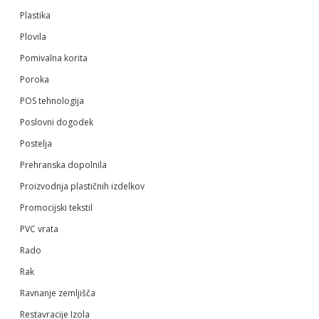
Plastika
Plovila
Pomivalna korita
Poroka
POS tehnologija
Poslovni dogodek
Postelja
Prehranska dopolnila
Proizvodnja plastičnih izdelkov
Promocijski tekstil
PVC vrata
Rado
Rak
Ravnanje zemljišča
Restavracije Izola