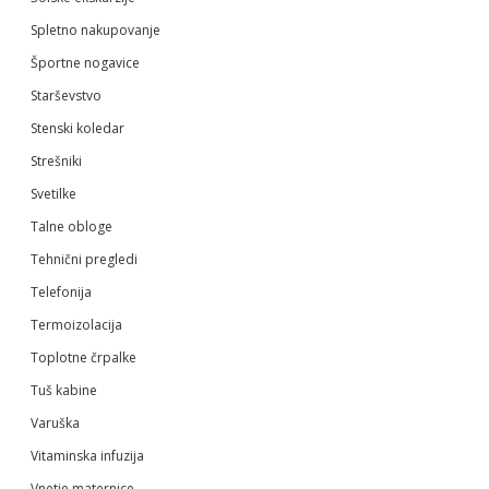
Spletno nakupovanje
Športne nogavice
Starševstvo
Stenski koledar
Strešniki
Svetilke
Talne obloge
Tehnični pregledi
Telefonija
Termoizolacija
Toplotne črpalke
Tuš kabine
Varuška
Vitaminska infuzija
Vnetje maternice