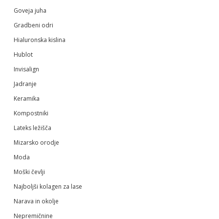
Goveja juha
Gradbeni odri
Hialuronska kislina
Hublot
Invisalign
Jadranje
Keramika
Kompostniki
Lateks ležišča
Mizarsko orodje
Moda
Moški čevlji
Najboljši kolagen za lase
Narava in okolje
Nepremičnine