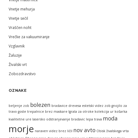
Vnetje mehurja
Vnetje sečil
Vraščen noht
Vrečke za vakuumiranje
Vzglavnik
Žaluzije
Živalski vrt
Zobozdravstvo
OZNAKE
bolezen
beljenje zob
bradavice
drevesa
estetski videz zob
gnojilo za
travo
goste trepalnice brez maskare
Igrala za otroke
kolekcija ur
košarka
moda
kvalitetne ure
lasersko odstranjevanje bradavic
lepa trava
morje
nov avto
naraven videz brez ličil
Obisk živalskega vrta