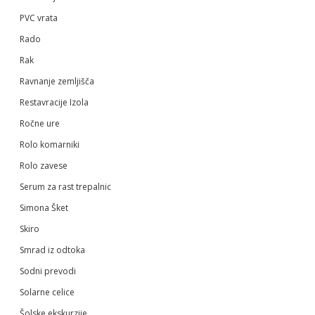
PVC vrata
Rado
Rak
Ravnanje zemljišča
Restavracije Izola
Ročne ure
Rolo komarniki
Rolo zavese
Serum za rast trepalnic
Simona Šket
Skiro
Smrad iz odtoka
Sodni prevodi
Solarne celice
Šolske ekskurzije