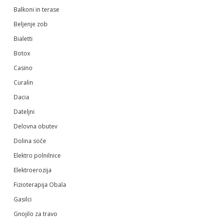
Balkoni in terase
Beljenje zob
Bialetti
Botox
Casino
Curalin
Dacia
Dateljni
Delovna obutev
Dolina soče
Elektro polnilnice
Elektroerozija
Fizioterapija Obala
Gasilci
Gnojilo za travo