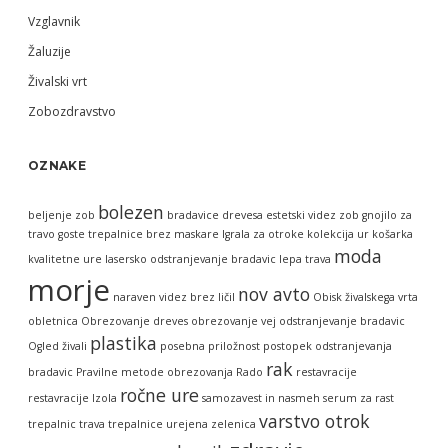
Vzglavnik
Žaluzije
Živalski vrt
Zobozdravstvo
OZNAKE
bolezen
beljenje zob
bradavice
drevesa
estetski videz zob
gnojilo za
travo
goste trepalnice brez maskare
Igrala za otroke
kolekcija ur
košarka
moda
kvalitetne ure
lasersko odstranjevanje bradavic
lepa trava
morje
nov avto
naraven videz brez ličil
Obisk živalskega vrta
obletnica
Obrezovanje dreves
obrezovanje vej
odstranjevanje bradavic
plastika
Ogled živali
posebna priložnost
postopek odstranjevanja
rak
bradavic
Pravilne metode obrezovanja
Rado
restavracije
ročne ure
restavracije Izola
samozavest in nasmeh
serum za rast
varstvo otrok
trepalnic
trava
trepalnice
urejena zelenica