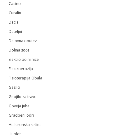
Casino
Curalin
Dacia
Dateljni
Delovna obutev
Dolina soče
Elektro polnilnice
Elektroerozija
Fizioterapija Obala
Gasilci
Gnojilo za travo
Goveja juha
Gradbeni odri
Hialuronska kislina
Hublot