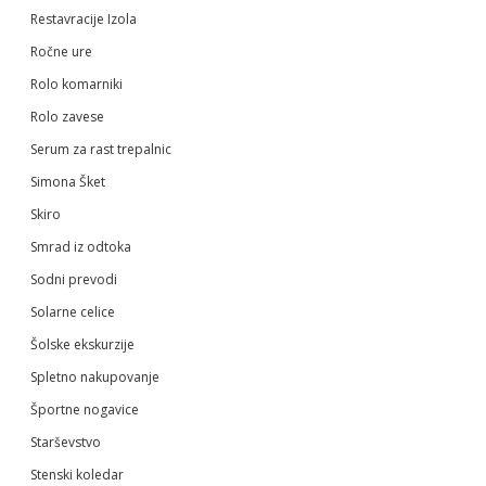
Restavracije Izola
Ročne ure
Rolo komarniki
Rolo zavese
Serum za rast trepalnic
Simona Šket
Skiro
Smrad iz odtoka
Sodni prevodi
Solarne celice
Šolske ekskurzije
Spletno nakupovanje
Športne nogavice
Starševstvo
Stenski koledar