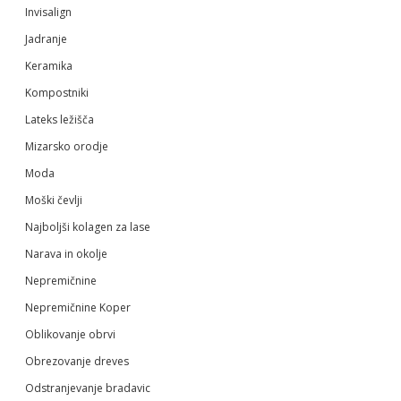
Invisalign
Jadranje
Keramika
Kompostniki
Lateks ležišča
Mizarsko orodje
Moda
Moški čevlji
Najboljši kolagen za lase
Narava in okolje
Nepremičnine
Nepremičnine Koper
Oblikovanje obrvi
Obrezovanje dreves
Odstranjevanje bradavic