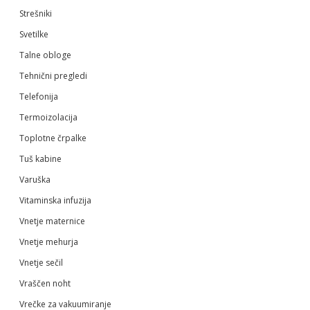
Strešniki
Svetilke
Talne obloge
Tehnični pregledi
Telefonija
Termoizolacija
Toplotne črpalke
Tuš kabine
Varuška
Vitaminska infuzija
Vnetje maternice
Vnetje mehurja
Vnetje sečil
Vraščen noht
Vrečke za vakuumiranje