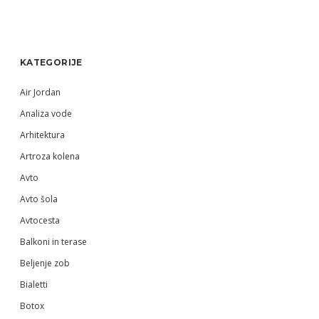
Sidebar
KATEGORIJE
Air Jordan
Analiza vode
Arhitektura
Artroza kolena
Avto
Avto šola
Avtocesta
Balkoni in terase
Beljenje zob
Bialetti
Botox