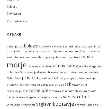
Žaluzije
Živalski vrt
Zobozdravstvo
OZNAKE
bolezen
beljenje zob
bradavice
drevesa
estetski videz zob
gnojilo za
travo
goste trepalnice brez maskare
Igrala za otroke
kolekcija ur
košarka
moda
kvalitetne ure
lasersko odstranjevanje bradavic
lepa trava
morje
nov avto
naraven videz brez ličil
Obisk živalskega vrta
obletnica
Obrezovanje dreves
obrezovanje vej
odstranjevanje bradavic
plastika
Ogled živali
posebna priložnost
postopek odstranjevanja
rak
bradavic
Pravilne metode obrezovanja
Rado
restavracije
ročne ure
restavracije Izola
samozavest in nasmeh
serum za rast
varstvo otrok
trepalnic
trava
trepalnice
urejena zelenica
zdravje
vzglavnik
varčevanje
vrtnarjenje
znamka Rado
zoo