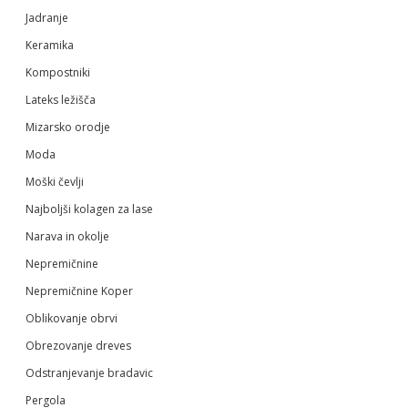
Jadranje
Keramika
Kompostniki
Lateks ležišča
Mizarsko orodje
Moda
Moški čevlji
Najboljši kolagen za lase
Narava in okolje
Nepremičnine
Nepremičnine Koper
Oblikovanje obrvi
Obrezovanje dreves
Odstranjevanje bradavic
Pergola