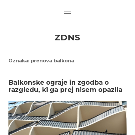
open
menu
ZDNS
Oznaka:
prenova balkona
Balkonske ograje in zgodba o
razgledu, ki ga prej nisem opazila