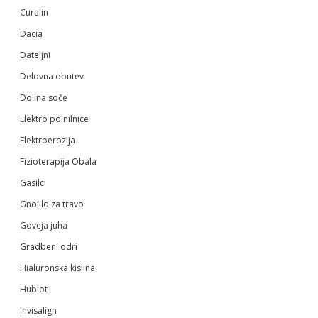
Curalin
Dacia
Dateljni
Delovna obutev
Dolina soče
Elektro polnilnice
Elektroerozija
Fizioterapija Obala
Gasilci
Gnojilo za travo
Goveja juha
Gradbeni odri
Hialuronska kislina
Hublot
Invisalign