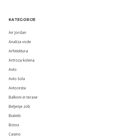
Sidebar
KATEGORIJE
Air Jordan
Analiza vode
Arhitektura
Artroza kolena
Avto
Avto šola
Avtocesta
Balkoni in terase
Beljenje zob
Bialetti
Botox
Casino