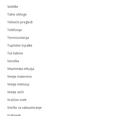
Svetilke
Talne obloge
Tehnični pregledi
Telefonija
Termoizolacija
Toplotne črpalke
Tuš kabine
Varuška
Vitaminska infuzija
Vnetje maternice
Vnetje mehurja
Vnetje sečil
Vraščen noht
Vrečke za vakuumiranje
Vzglavnik