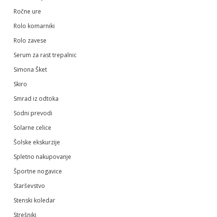
Ročne ure
Rolo komarniki
Rolo zavese
Serum za rast trepalnic
Simona Šket
Skiro
Smrad iz odtoka
Sodni prevodi
Solarne celice
Šolske ekskurzije
Spletno nakupovanje
Športne nogavice
Starševstvo
Stenski koledar
Strešniki