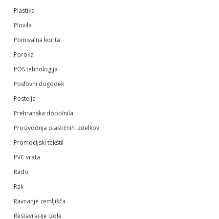
Plastika
Plovila
Pomivalna korita
Poroka
POS tehnologija
Poslovni dogodek
Postelja
Prehranska dopolnila
Proizvodnja plastičnih izdelkov
Promocijski tekstil
PVC vrata
Rado
Rak
Ravnanje zemljišča
Restavracije Izola