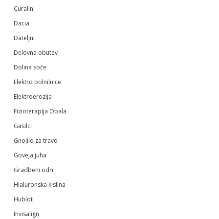
Curalin
Dacia
Dateljni
Delovna obutev
Dolina soče
Elektro polnilnice
Elektroerozija
Fizioterapija Obala
Gasilci
Gnojilo za travo
Goveja juha
Gradbeni odri
Hialuronska kislina
Hublot
Invisalign