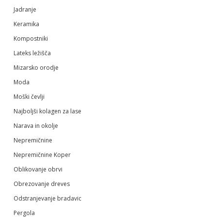
Jadranje
Keramika
Kompostniki
Lateks ležišča
Mizarsko orodje
Moda
Moški čevlji
Najboljši kolagen za lase
Narava in okolje
Nepremičnine
Nepremičnine Koper
Oblikovanje obrvi
Obrezovanje dreves
Odstranjevanje bradavic
Pergola