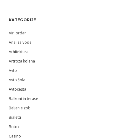
Sidebar
KATEGORIJE
Air Jordan
Analiza vode
Arhitektura
Artroza kolena
Avto
Avto šola
Avtocesta
Balkoni in terase
Beljenje zob
Bialetti
Botox
Casino