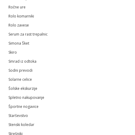
Ročne ure
Rolo komarniki
Rolo zavese
Serum za rast trepalnic
Simona Šket
Skiro
Smrad iz odtoka
Sodni prevodi
Solarne celice
Šolske ekskurzije
Spletno nakupovanje
Športne nogavice
Starševstvo
Stenski koledar
Strešniki