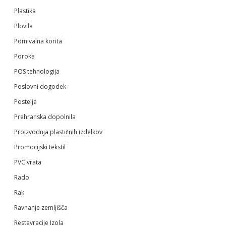
Plastika
Plovila
Pomivalna korita
Poroka
POS tehnologija
Poslovni dogodek
Postelja
Prehranska dopolnila
Proizvodnja plastičnih izdelkov
Promocijski tekstil
PVC vrata
Rado
Rak
Ravnanje zemljišča
Restavracije Izola