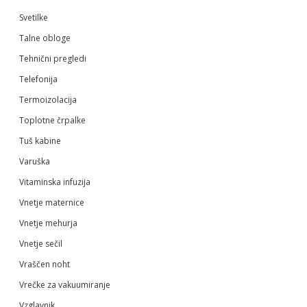
Svetilke
Talne obloge
Tehnični pregledi
Telefonija
Termoizolacija
Toplotne črpalke
Tuš kabine
Varuška
Vitaminska infuzija
Vnetje maternice
Vnetje mehurja
Vnetje sečil
Vraščen noht
Vrečke za vakuumiranje
Vzglavnik