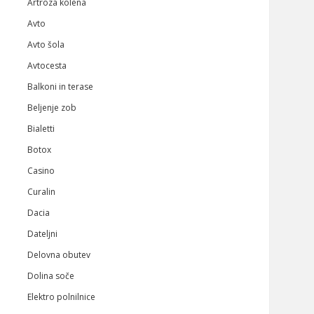
Artroza kolena
Avto
Avto šola
Avtocesta
Balkoni in terase
Beljenje zob
Bialetti
Botox
Casino
Curalin
Dacia
Dateljni
Delovna obutev
Dolina soče
Elektro polnilnice