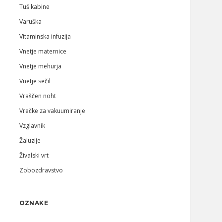
Tuš kabine
Varuška
Vitaminska infuzija
Vnetje maternice
Vnetje mehurja
Vnetje sečil
Vraščen noht
Vrečke za vakuumiranje
Vzglavnik
Žaluzije
Živalski vrt
Zobozdravstvo
OZNAKE