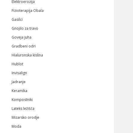
Elektroerozija
Fizioterapija Obala
Gasilci
Gnojilo za travo
Goveja juha
Gradbeni odri
Hialuronska kislina
Hublot
Invisalign
Jadranje
Keramika
Kompostniki
Lateks ležišča
Mizarsko orodje
Moda