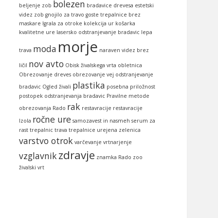
bolezen
beljenje zob
bradavice
drevesa
estetski
videz zob
gnojilo za travo
goste trepalnice brez
maskare
Igrala za otroke
kolekcija ur
košarka
kvalitetne ure
lasersko odstranjevanje bradavic
lepa
morje
moda
trava
naraven videz brez
nov avto
ličil
Obisk živalskega vrta
obletnica
Obrezovanje dreves
obrezovanje vej
odstranjevanje
plastika
bradavic
Ogled živali
posebna priložnost
postopek odstranjevanja bradavic
Pravilne metode
rak
obrezovanja
Rado
restavracije
restavracije
ročne ure
Izola
samozavest in nasmeh
serum za
rast trepalnic
trava
trepalnice
urejena zelenica
varstvo otrok
varčevanje
vrtnarjenje
zdravje
vzglavnik
znamka Rado
zoo
živalski vrt