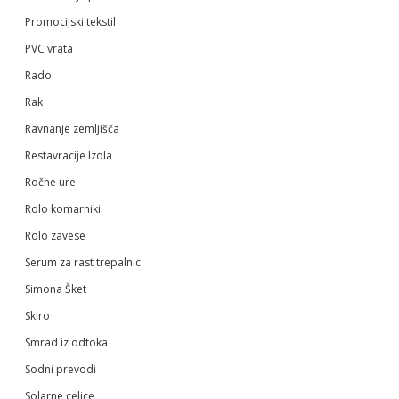
Promocijski tekstil
PVC vrata
Rado
Rak
Ravnanje zemljišča
Restavracije Izola
Ročne ure
Rolo komarniki
Rolo zavese
Serum za rast trepalnic
Simona Šket
Skiro
Smrad iz odtoka
Sodni prevodi
Solarne celice