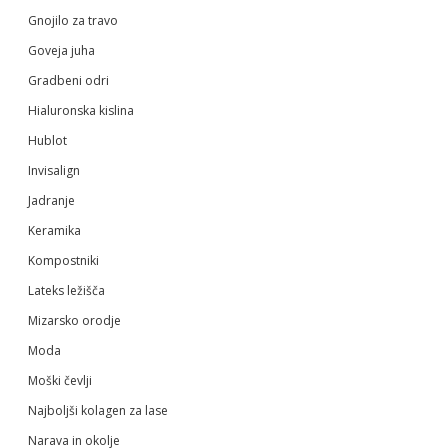
Gnojilo za travo
Goveja juha
Gradbeni odri
Hialuronska kislina
Hublot
Invisalign
Jadranje
Keramika
Kompostniki
Lateks ležišča
Mizarsko orodje
Moda
Moški čevlji
Najboljši kolagen za lase
Narava in okolje