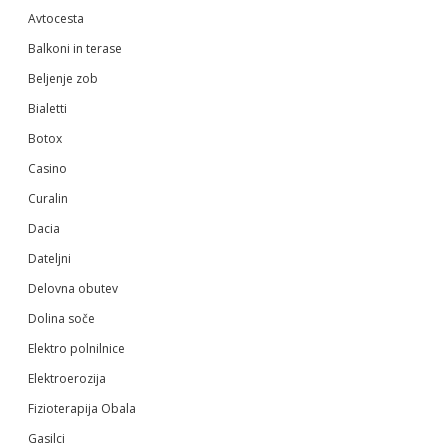
Avtocesta
Balkoni in terase
Beljenje zob
Bialetti
Botox
Casino
Curalin
Dacia
Dateljni
Delovna obutev
Dolina soče
Elektro polnilnice
Elektroerozija
Fizioterapija Obala
Gasilci