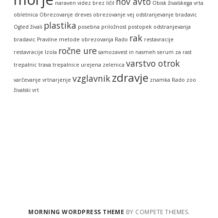
nov avto
naraven videz brez ličil
Obisk živalskega vrta
obletnica
Obrezovanje dreves
obrezovanje vej
odstranjevanje bradavic
plastika
Ogled živali
posebna priložnost
postopek odstranjevanja
rak
bradavic
Pravilne metode obrezovanja
Rado
restavracije
ročne ure
restavracije Izola
samozavest in nasmeh
serum za rast
varstvo otrok
trepalnic
trava
trepalnice
urejena zelenica
zdravje
vzglavnik
varčevanje
vrtnarjenje
znamka Rado
zoo
živalski vrt
MORNING WORDPRESS THEME
BY COMPETE THEMES.