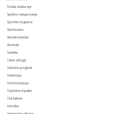
Šolske ekskurzije
Spletno nakupovanje
Športne nogavice
Starševstvo
Stenski koledar
Strešniki
Svetilke
Talne obloge
Tehnični pregledi
Telefonija
Termoizolacija
Toplotne črpalke
Tuš kabine
Varuška
Vitaminska infuzija