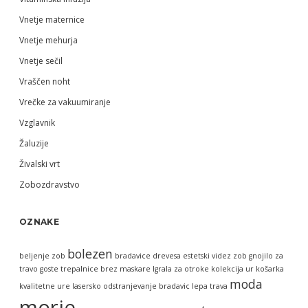
Vnetje maternice
Vnetje mehurja
Vnetje sečil
Vraščen noht
Vrečke za vakuumiranje
Vzglavnik
Žaluzije
Živalski vrt
Zobozdravstvo
OZNAKE
bolezen
beljenje zob
bradavice
drevesa
estetski videz zob
gnojilo za
travo
goste trepalnice brez maskare
Igrala za otroke
kolekcija ur
košarka
moda
kvalitetne ure
lasersko odstranjevanje bradavic
lepa trava
morje