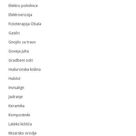
Elektro polnilnice
Elektroerozija
Fizioterapija Obala
Gasilci
Gnojilo za travo
Goveja juha
Gradbeni odri
Hialuronska kislina
Hublot
Invisalign
Jadranje
Keramika
Kompostniki
Lateks ležišča
Mizarsko orodje