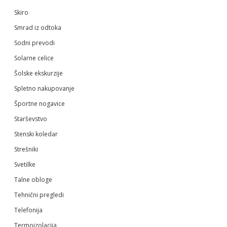
Skiro
Smrad iz odtoka
Sodni prevodi
Solarne celice
Šolske ekskurzije
Spletno nakupovanje
Športne nogavice
Starševstvo
Stenski koledar
Strešniki
Svetilke
Talne obloge
Tehnični pregledi
Telefonija
Termoizolacija