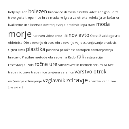
bolezen
beljenje zob
bradavice
drevesa
estetski videz zob
gnojilo za
travo
goste trepalnice brez maskare
Igrala za otroke
kolekcija ur
košarka
moda
kvalitetne ure
lasersko odstranjevanje bradavic
lepa trava
morje
nov avto
naraven videz brez ličil
Obisk živalskega vrta
obletnica
Obrezovanje dreves
obrezovanje vej
odstranjevanje bradavic
plastika
Ogled živali
posebna priložnost
postopek odstranjevanja
rak
bradavic
Pravilne metode obrezovanja
Rado
restavracije
ročne ure
restavracije Izola
samozavest in nasmeh
serum za rast
varstvo otrok
trepalnic
trava
trepalnice
urejena zelenica
zdravje
vzglavnik
varčevanje
vrtnarjenje
znamka Rado
zoo
živalski vrt