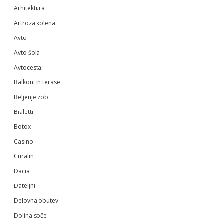
Arhitektura
Artroza kolena
Avto
Avto šola
Avtocesta
Balkoni in terase
Beljenje zob
Bialetti
Botox
Casino
Curalin
Dacia
Dateljni
Delovna obutev
Dolina soče