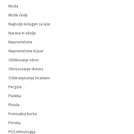
Moda
Moški čevlji
Najboljši kolagen za lase
Narava in okolje
Nepremičnine
Nepremičnine Koper
Oblikovanje obrvi
Obrezovanje dreves
Odstranjevanje bradavic
Pergola
Plastika
Plovila
Pomivalna korita
Poroka
POS tehnologija