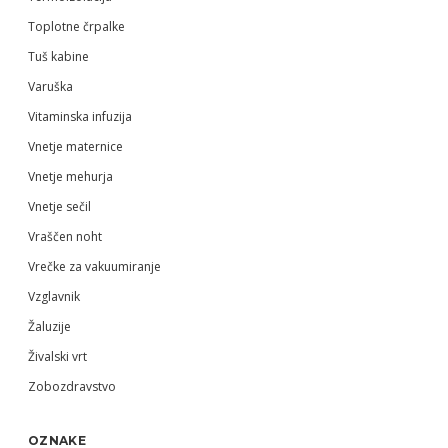
Toplotne črpalke
Tuš kabine
Varuška
Vitaminska infuzija
Vnetje maternice
Vnetje mehurja
Vnetje sečil
Vraščen noht
Vrečke za vakuumiranje
Vzglavnik
Žaluzije
Živalski vrt
Zobozdravstvo
OZNAKE