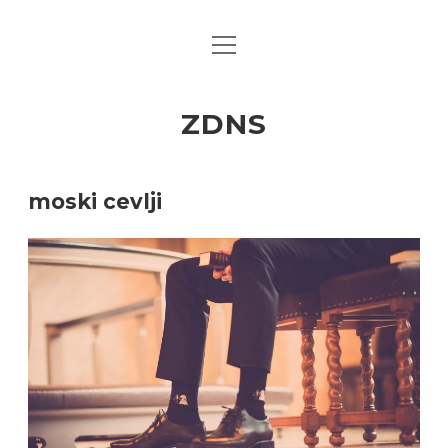
open
menu
ZDNS
moski cevlji