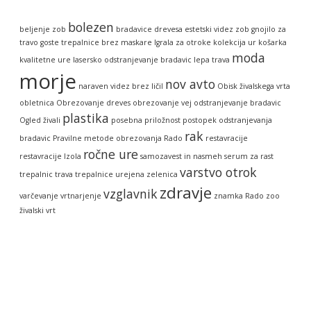
bolezen
beljenje zob
bradavice
drevesa
estetski videz zob
gnojilo za
travo
goste trepalnice brez maskare
Igrala za otroke
kolekcija ur
košarka
moda
kvalitetne ure
lasersko odstranjevanje bradavic
lepa trava
morje
nov avto
naraven videz brez ličil
Obisk živalskega vrta
obletnica
Obrezovanje dreves
obrezovanje vej
odstranjevanje bradavic
plastika
Ogled živali
posebna priložnost
postopek odstranjevanja
rak
bradavic
Pravilne metode obrezovanja
Rado
restavracije
ročne ure
restavracije Izola
samozavest in nasmeh
serum za rast
varstvo otrok
trepalnic
trava
trepalnice
urejena zelenica
zdravje
vzglavnik
varčevanje
vrtnarjenje
znamka Rado
zoo
živalski vrt