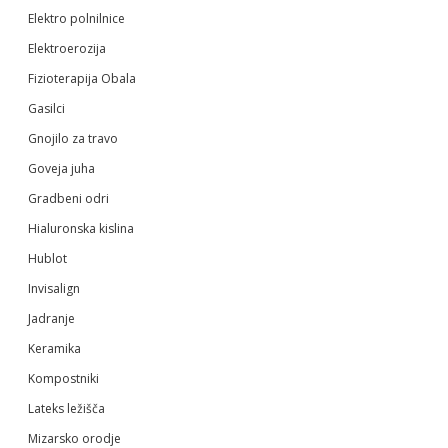
Elektro polnilnice
Elektroerozija
Fizioterapija Obala
Gasilci
Gnojilo za travo
Goveja juha
Gradbeni odri
Hialuronska kislina
Hublot
Invisalign
Jadranje
Keramika
Kompostniki
Lateks ležišča
Mizarsko orodje