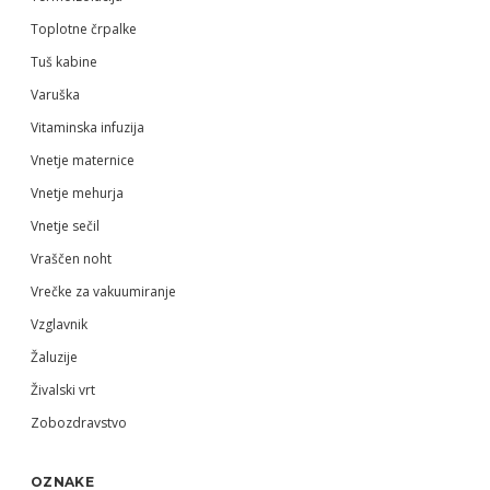
Toplotne črpalke
Tuš kabine
Varuška
Vitaminska infuzija
Vnetje maternice
Vnetje mehurja
Vnetje sečil
Vraščen noht
Vrečke za vakuumiranje
Vzglavnik
Žaluzije
Živalski vrt
Zobozdravstvo
OZNAKE