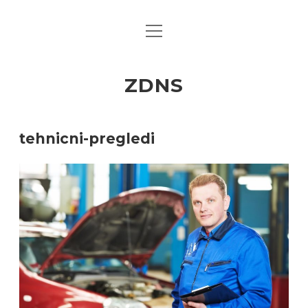
open
menu
ZDNS
tehnicni-pregledi