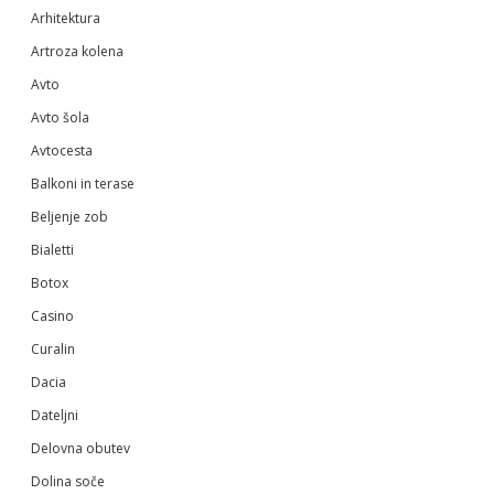
Arhitektura
Artroza kolena
Avto
Avto šola
Avtocesta
Balkoni in terase
Beljenje zob
Bialetti
Botox
Casino
Curalin
Dacia
Dateljni
Delovna obutev
Dolina soče