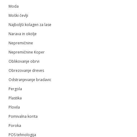
Moda
Moški čevlji
Najboljši kolagen za lase
Narava in okolje
Nepremičnine
Nepremičnine Koper
Oblikovanje obrvi
Obrezovanje dreves
Odstranjevanje bradavic
Pergola
Plastika
Plovila
Pomivalna korita
Poroka
POS tehnologija