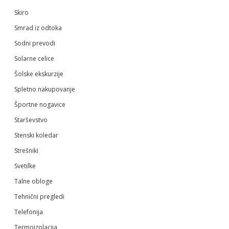
Skiro
Smrad iz odtoka
Sodni prevodi
Solarne celice
Šolske ekskurzije
Spletno nakupovanje
Športne nogavice
Starševstvo
Stenski koledar
Strešniki
Svetilke
Talne obloge
Tehnični pregledi
Telefonija
Termoizolacija