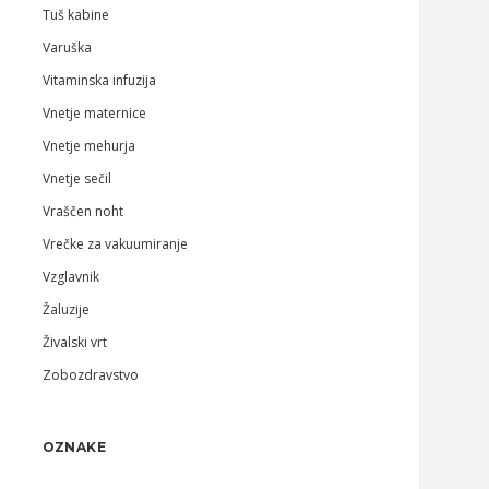
Tuš kabine
Varuška
Vitaminska infuzija
Vnetje maternice
Vnetje mehurja
Vnetje sečil
Vraščen noht
Vrečke za vakuumiranje
Vzglavnik
Žaluzije
Živalski vrt
Zobozdravstvo
OZNAKE