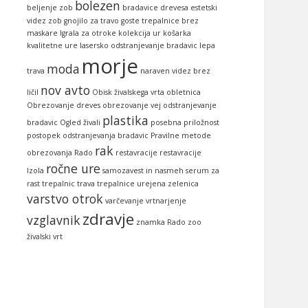
bolezen
beljenje zob
bradavice
drevesa
estetski
videz zob
gnojilo za travo
goste trepalnice brez
maskare
Igrala za otroke
kolekcija ur
košarka
kvalitetne ure
lasersko odstranjevanje bradavic
lepa
morje
moda
trava
naraven videz brez
nov avto
ličil
Obisk živalskega vrta
obletnica
Obrezovanje dreves
obrezovanje vej
odstranjevanje
plastika
bradavic
Ogled živali
posebna priložnost
postopek odstranjevanja bradavic
Pravilne metode
rak
obrezovanja
Rado
restavracije
restavracije
ročne ure
Izola
samozavest in nasmeh
serum za
rast trepalnic
trava
trepalnice
urejena zelenica
varstvo otrok
varčevanje
vrtnarjenje
zdravje
vzglavnik
znamka Rado
zoo
živalski vrt