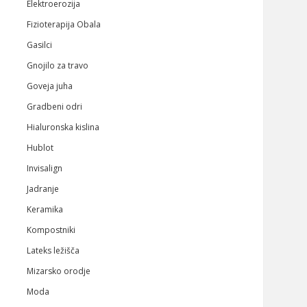
Elektroerozija
Fizioterapija Obala
Gasilci
Gnojilo za travo
Goveja juha
Gradbeni odri
Hialuronska kislina
Hublot
Invisalign
Jadranje
Keramika
Kompostniki
Lateks ležišča
Mizarsko orodje
Moda