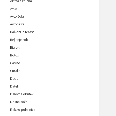
Artroza kolena
Avto
Avto šola
Avtocesta
Balkoni in terase
Beljenje zob
Bialetti
Botox
Casino
Curalin
Dacia
Dateljni
Delovna obutev
Dolina soče
Elektro polnilnice