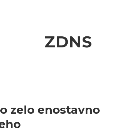
ZDNS
ko zelo enostavno
reho